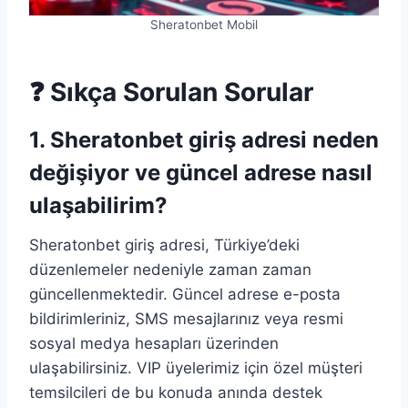
Sheratonbet Mobil
❓ Sıkça Sorulan Sorular
1. Sheratonbet giriş adresi neden
değişiyor ve güncel adrese nasıl
ulaşabilirim?
Sheratonbet giriş adresi, Türkiye’deki
düzenlemeler nedeniyle zaman zaman
güncellenmektedir. Güncel adrese e-posta
bildirimleriniz, SMS mesajlarınız veya resmi
sosyal medya hesapları üzerinden
ulaşabilirsiniz. VIP üyelerimiz için özel müşteri
temsilcileri de bu konuda anında destek