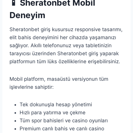
📱 Sheratonbet Mobil
Deneyim
Sheratonbet giriş kusursuz responsive tasarımı,
elit bahis deneyimini her cihazda yaşamanızı
sağlıyor. Akıllı telefonunuz veya tabletinizin
tarayıcısı üzerinden Sheratonbet giriş yaparak
platformun tüm lüks özelliklerine erişebilirsiniz.
Mobil platform, masaüstü versiyonun tüm
işlevlerine sahiptir:
Tek dokunuşla hesap yönetimi
Hızlı para yatırma ve çekme
Tüm spor bahisleri ve casino oyunları
Premium canlı bahis ve canlı casino