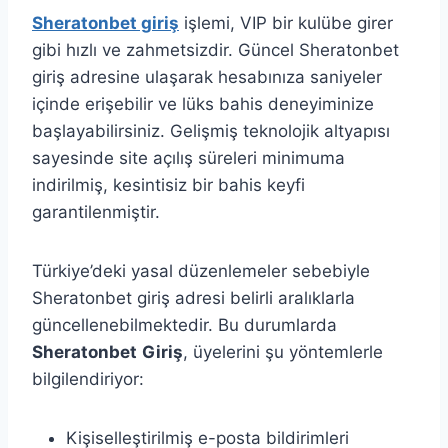
Sheratonbet giriş
işlemi, VIP bir kulübe girer
gibi hızlı ve zahmetsizdir. Güncel Sheratonbet
giriş adresine ulaşarak hesabınıza saniyeler
içinde erişebilir ve lüks bahis deneyiminize
başlayabilirsiniz. Gelişmiş teknolojik altyapısı
sayesinde site açılış süreleri minimuma
indirilmiş, kesintisiz bir bahis keyfi
garantilenmiştir.
Türkiye’deki yasal düzenlemeler sebebiyle
Sheratonbet giriş adresi belirli aralıklarla
güncellenebilmektedir. Bu durumlarda
Sheratonbet
Giriş
, üyelerini şu yöntemlerle
bilgilendiriyor:
Kişiselleştirilmiş e-posta bildirimleri