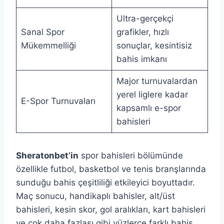
Ultra-gerçekçi
Sanal Spor
grafikler, hızlı
Mükemmelliği
sonuçlar, kesintisiz
bahis imkanı
Major turnuvalardan
yerel liglere kadar
E-Spor Turnuvaları
kapsamlı e-spor
bahisleri
Sheratonbet’in
spor bahisleri bölümünde
özellikle futbol, basketbol ve tenis branşlarında
sunduğu bahis çeşitliliği etkileyici boyuttadır.
Maç sonucu, handikaplı bahisler, alt/üst
bahisleri, kesin skor, gol aralıkları, kart bahisleri
ve çok daha fazlası gibi yüzlerce farklı bahis