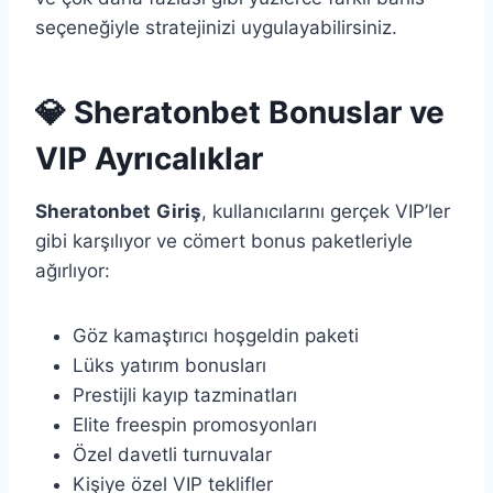
seçeneğiyle stratejinizi uygulayabilirsiniz.
💎 Sheratonbet Bonuslar ve
VIP Ayrıcalıklar
Sheratonbet
Giriş
, kullanıcılarını gerçek VIP’ler
gibi karşılıyor ve cömert bonus paketleriyle
ağırlıyor:
Göz kamaştırıcı hoşgeldin paketi
Lüks yatırım bonusları
Prestijli kayıp tazminatları
Elite freespin promosyonları
Özel davetli turnuvalar
Kişiye özel VIP teklifler