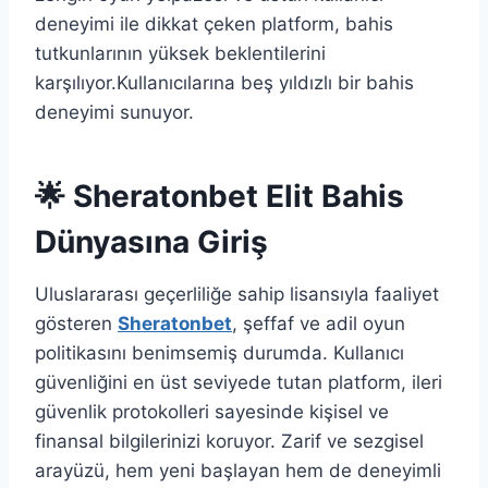
deneyimi ile dikkat çeken platform, bahis
tutkunlarının yüksek beklentilerini
karşılıyor.Kullanıcılarına beş yıldızlı bir bahis
deneyimi sunuyor.
🌟 Sheratonbet Elit Bahis
Dünyasına Giriş
Uluslararası geçerliliğe sahip lisansıyla faaliyet
gösteren
Sheratonbet
, şeffaf ve adil oyun
politikasını benimsemiş durumda. Kullanıcı
güvenliğini en üst seviyede tutan platform, ileri
güvenlik protokolleri sayesinde kişisel ve
finansal bilgilerinizi koruyor. Zarif ve sezgisel
arayüzü, hem yeni başlayan hem de deneyimli