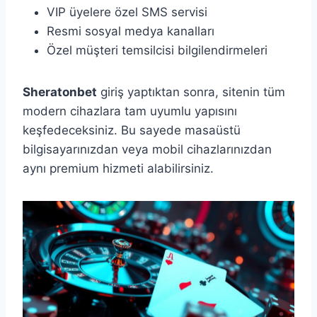
VIP üyelere özel SMS servisi
Resmi sosyal medya kanalları
Özel müşteri temsilcisi bilgilendirmeleri
Sheratonbet
giriş yaptıktan sonra, sitenin tüm
modern cihazlara tam uyumlu yapısını
keşfedeceksiniz. Bu sayede masaüstü
bilgisayarınızdan veya mobil cihazlarınızdan
aynı premium hizmeti alabilirsiniz.