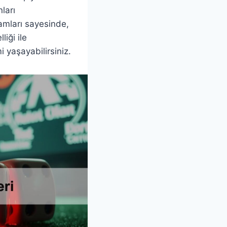
ları
amları sayesinde,
iği ile
i yaşayabilirsiniz.