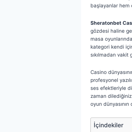
başlayanlar hem d
Sheratonbet Cas
gözdesi haline ge
masa oyunlarından
kategori kendi iç
sıkılmadan vakit g
Casino dünyasının
profesyonel yazılı
ses efektleriyle 
zaman dilediğiniz 
oyun dünyasının de
İçindekiler