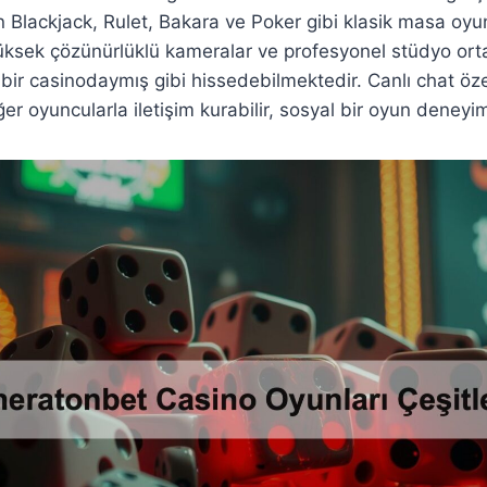
 Blackjack, Rulet, Bakara ve Poker gibi klasik masa oyun
üksek çözünürlüklü kameralar ve profesyonel stüdyo ort
ir casinodaymış gibi hissedebilmektedir. Canlı chat özell
ğer oyuncularla iletişim kurabilir, sosyal bir oyun deneyim