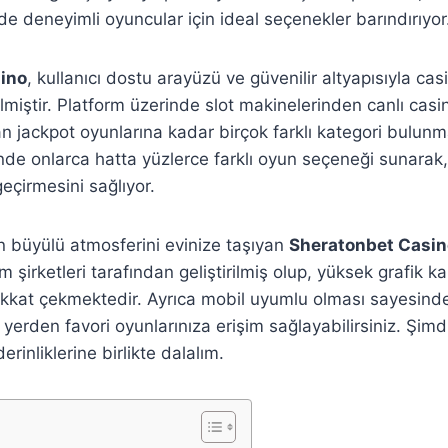
e deneyimli oyuncular için ideal seçenekler barındırıyor
ino
, kullanıcı dostu arayüzü ve güvenilir altyapısıyla cas
lmiştir. Platform üzerinde slot makinelerinden canlı casi
 jackpot oyunlarına kadar birçok farklı kategori bulunma
inde onlarca hatta yüzlerce farklı oyun seçeneği sunarak
eçirmesini sağlıyor.
 büyülü atmosferini evinize taşıyan
Sheratonbet Casin
m şirketleri tarafından geliştirilmiş olup, yüksek grafik ka
dikkat çekmektedir. Ayrıca mobil uyumlu olması sayesinde,
yerden favori oyunlarınıza erişim sağlayabilirsiniz. Şimd
rinliklerine birlikte dalalım.