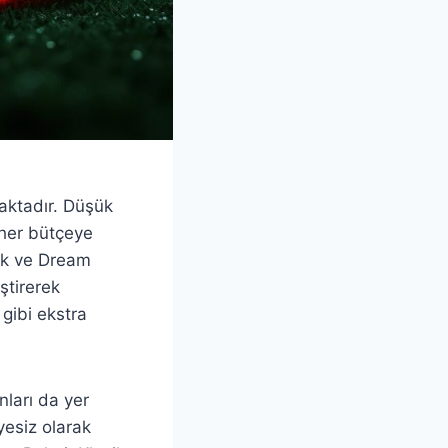
aktadır. Düşük
 her bütçeye
ack ve Dream
eştirerek
gibi ekstra
nları da yer
yesiz olarak