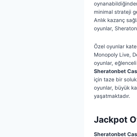
oynanabildiğinden,
minimal strateji g
Anlık kazanç sağl
oyunlar, Sheratonb
Özel oyunlar kate
Monopoly Live, De
oyunlar, eğlencel
Sheratonbet Cas
için taze bir solu
oyunlar, büyük k
yaşatmaktadır.
Jackpot Oy
Sheratonbet Cas