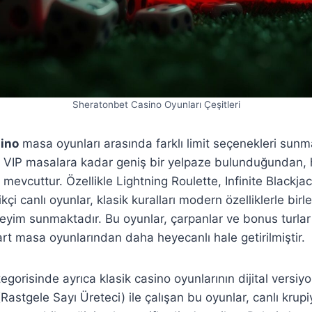
Sheratonbet Casino Oyunları Çeşitleri
ino
masa oyunları arasında farklı limit seçenekleri sunm
an VIP masalara kadar geniş bir yelpaze bulunduğundan,
mevcuttur. Özellikle Lightning Roulette, Infinite Blackj
kçi canlı oyunlar, klasik kuralları modern özelliklerle birl
eyim sunmaktadır. Bu oyunlar, çarpanlar ve bonus turlar 
art masa oyunlarından daha heyecanlı hale getirilmiştir.
gorisinde ayrıca klasik casino oyunlarının dijital versiyo
astgele Sayı Üreteci) ile çalışan bu oyunlar, canlı krupi