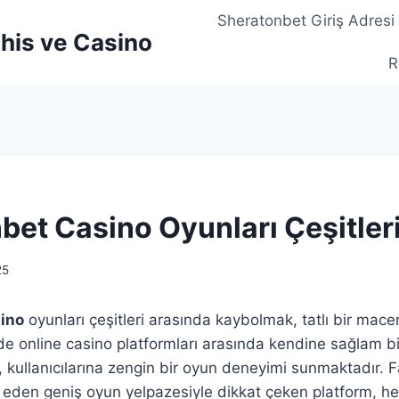
Sheratonbet Giriş Adresi
his ve Casino
R
bet Casino Oyunları Çeşitler
25
ino
oyunları çeşitleri arasında kaybolmak, tatlı bir mace
e online casino platformları arasında kendine sağlam bi
 kullanıcılarına zengin bir oyun deneyimi sunmaktadır. Fa
p eden geniş oyun yelpazesiyle dikkat çeken platform, h