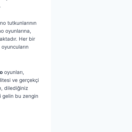
.
ino tutkunlarının
no oyunlarına,
ktadır. Her bir
, oyuncuların
o
oyunları,
litesi ve gerçekçi
 dilediğiniz
i gelin bu zengin