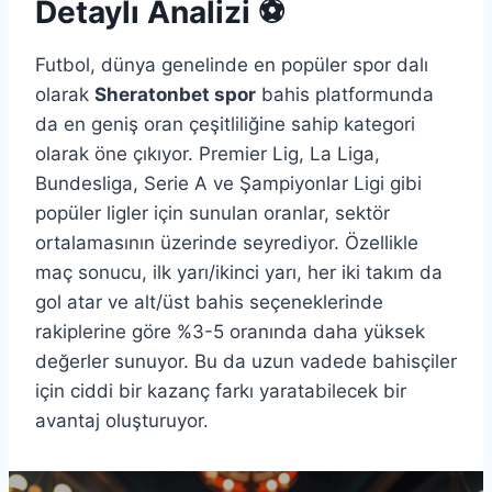
Detaylı Analizi ⚽
Futbol, dünya genelinde en popüler spor dalı
olarak
Sheratonbet spor
bahis platformunda
da en geniş oran çeşitliliğine sahip kategori
olarak öne çıkıyor. Premier Lig, La Liga,
Bundesliga, Serie A ve Şampiyonlar Ligi gibi
popüler ligler için sunulan oranlar, sektör
ortalamasının üzerinde seyrediyor. Özellikle
maç sonucu, ilk yarı/ikinci yarı, her iki takım da
gol atar ve alt/üst bahis seçeneklerinde
rakiplerine göre %3-5 oranında daha yüksek
değerler sunuyor. Bu da uzun vadede bahisçiler
için ciddi bir kazanç farkı yaratabilecek bir
avantaj oluşturuyor.