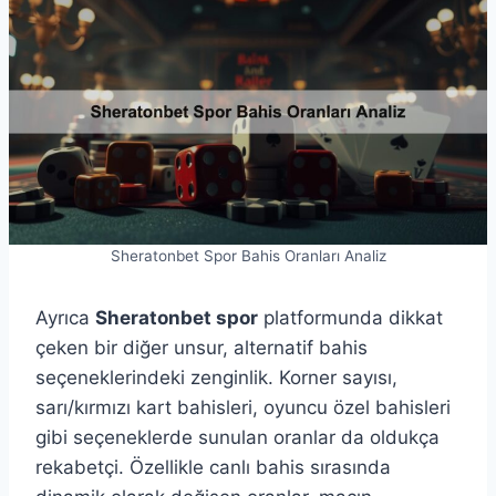
Sheratonbet Spor Bahis Oranları Analiz
Ayrıca
Sheratonbet spor
platformunda dikkat
çeken bir diğer unsur, alternatif bahis
seçeneklerindeki zenginlik. Korner sayısı,
sarı/kırmızı kart bahisleri, oyuncu özel bahisleri
gibi seçeneklerde sunulan oranlar da oldukça
rekabetçi. Özellikle canlı bahis sırasında