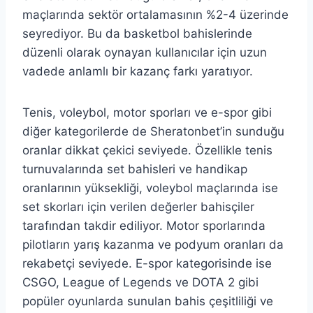
maçlarında sektör ortalamasının %2-4 üzerinde
seyrediyor. Bu da basketbol bahislerinde
düzenli olarak oynayan kullanıcılar için uzun
vadede anlamlı bir kazanç farkı yaratıyor.
Tenis, voleybol, motor sporları ve e-spor gibi
diğer kategorilerde de Sheratonbet’in sunduğu
oranlar dikkat çekici seviyede. Özellikle tenis
turnuvalarında set bahisleri ve handikap
oranlarının yüksekliği, voleybol maçlarında ise
set skorları için verilen değerler bahisçiler
tarafından takdir ediliyor. Motor sporlarında
pilotların yarış kazanma ve podyum oranları da
rekabetçi seviyede. E-spor kategorisinde ise
CSGO, League of Legends ve DOTA 2 gibi
popüler oyunlarda sunulan bahis çeşitliliği ve