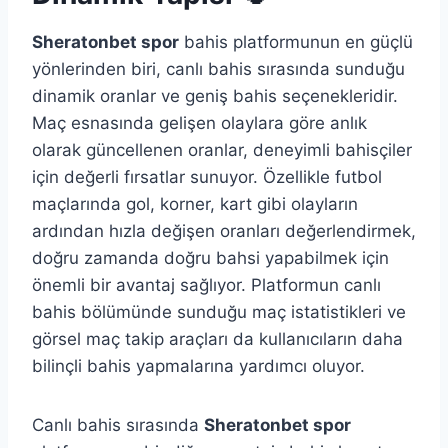
Sheratonbet spor
bahis platformunun en güçlü
yönlerinden biri, canlı bahis sırasında sunduğu
dinamik oranlar ve geniş bahis seçenekleridir.
Maç esnasında gelişen olaylara göre anlık
olarak güncellenen oranlar, deneyimli bahisçiler
için değerli fırsatlar sunuyor. Özellikle futbol
maçlarında gol, korner, kart gibi olayların
ardından hızla değişen oranları değerlendirmek,
doğru zamanda doğru bahsi yapabilmek için
önemli bir avantaj sağlıyor. Platformun canlı
bahis bölümünde sunduğu maç istatistikleri ve
görsel maç takip araçları da kullanıcıların daha
bilinçli bahis yapmalarına yardımcı oluyor.
Canlı bahis sırasında
Sheratonbet spor