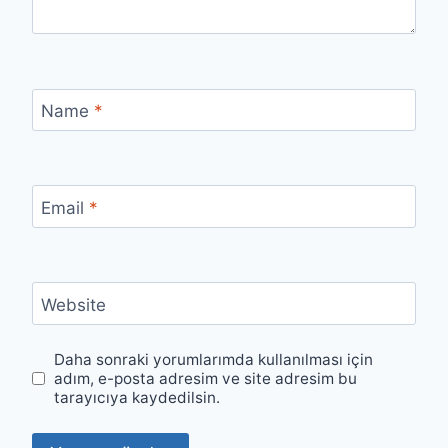
Name
*
Email
*
Website
Daha sonraki yorumlarımda kullanılması için
adım, e-posta adresim ve site adresim bu
tarayıcıya kaydedilsin.