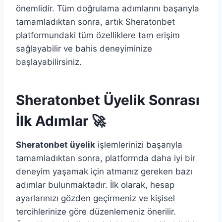
önemlidir. Tüm doğrulama adımlarını başarıyla
tamamladıktan sonra, artık Sheratonbet
platformundaki tüm özelliklere tam erişim
sağlayabilir ve bahis deneyiminize
başlayabilirsiniz.
Sheratonbet Üyelik Sonrası
İlk Adımlar 🚀
Sheratonbet üyelik
işlemlerinizi başarıyla
tamamladıktan sonra, platformda daha iyi bir
deneyim yaşamak için atmanız gereken bazı
adımlar bulunmaktadır. İlk olarak, hesap
ayarlarınızı gözden geçirmeniz ve kişisel
tercihlerinize göre düzenlemeniz önerilir.