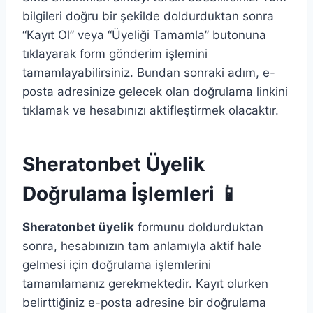
bilgileri doğru bir şekilde doldurduktan sonra
“Kayıt Ol” veya “Üyeliği Tamamla” butonuna
tıklayarak form gönderim işlemini
tamamlayabilirsiniz. Bundan sonraki adım, e-
posta adresinize gelecek olan doğrulama linkini
tıklamak ve hesabınızı aktifleştirmek olacaktır.
Sheratonbet Üyelik
Doğrulama İşlemleri 📱
Sheratonbet üyelik
formunu doldurduktan
sonra, hesabınızın tam anlamıyla aktif hale
gelmesi için doğrulama işlemlerini
tamamlamanız gerekmektedir. Kayıt olurken
belirttiğiniz e-posta adresine bir doğrulama