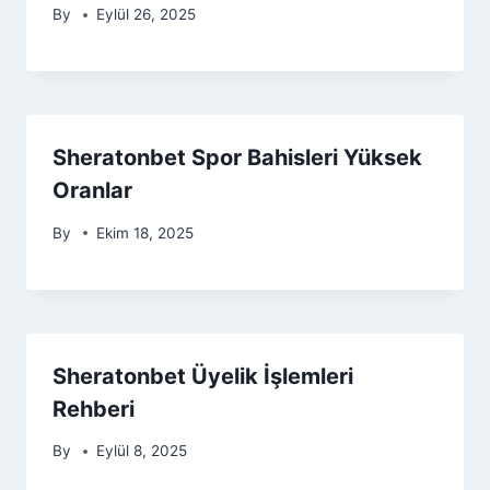
By
Eylül 26, 2025
Sheratonbet Spor Bahisleri Yüksek
Oranlar
By
Ekim 18, 2025
Sheratonbet Üyelik İşlemleri
Rehberi
By
Eylül 8, 2025