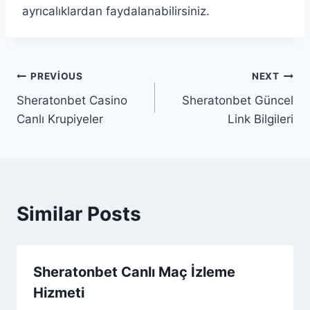
ayrıcalıklardan faydalanabilirsiniz.
Yazı
PREVIOUS
NEXT
Sheratonbet Casino
Sheratonbet Güncel
gezinmesi
Canlı Krupiyeler
Link Bilgileri
Similar Posts
Sheratonbet Canlı Maç İzleme
Hizmeti