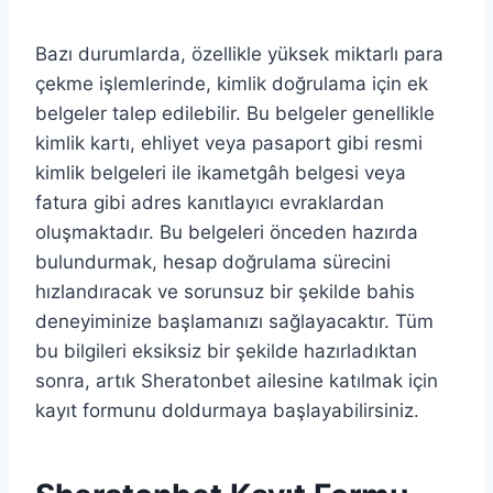
Bazı durumlarda, özellikle yüksek miktarlı para
çekme işlemlerinde, kimlik doğrulama için ek
belgeler talep edilebilir. Bu belgeler genellikle
kimlik kartı, ehliyet veya pasaport gibi resmi
kimlik belgeleri ile ikametgâh belgesi veya
fatura gibi adres kanıtlayıcı evraklardan
oluşmaktadır. Bu belgeleri önceden hazırda
bulundurmak, hesap doğrulama sürecini
hızlandıracak ve sorunsuz bir şekilde bahis
deneyiminize başlamanızı sağlayacaktır. Tüm
bu bilgileri eksiksiz bir şekilde hazırladıktan
sonra, artık Sheratonbet ailesine katılmak için
kayıt formunu doldurmaya başlayabilirsiniz.