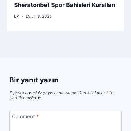
Sheratonbet Spor Bahisleri Kuralları
By
Eylül 19, 2025
Bir yanıt yazın
E-posta adresiniz yayınlanmayacak.
Gerekli alanlar
*
ile
işaretlenmişlerdir
Comment
*