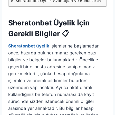
Sheratonbet Üyelik Avantajları ve Bonuslar 🎁
Sheratonbet Üyelik İçin
Gerekli Bilgiler 📋
Sheratonbet üyelik
işlemlerine başlamadan
önce, hazırda bulundurmanız gereken bazı
bilgiler ve belgeler bulunmaktadır. Öncelikle
geçerli bir e-posta adresine sahip olmanız
gerekmektedir, çünkü hesap doğrulama
işlemleri ve önemli bildirimler bu adres
üzerinden yapılacaktır. Ayrıca aktif olarak
kullandığınız bir telefon numarası da kayıt
sürecinde sizden istenecek önemli bilgiler
arasında yer almaktadır. Bu bilgiler hesap