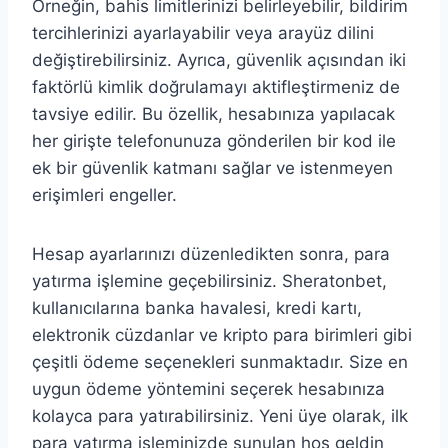
Örneğin, bahis limitlerinizi belirleyebilir, bildirim
tercihlerinizi ayarlayabilir veya arayüz dilini
değiştirebilirsiniz. Ayrıca, güvenlik açısından iki
faktörlü kimlik doğrulamayı aktifleştirmeniz de
tavsiye edilir. Bu özellik, hesabınıza yapılacak
her girişte telefonunuza gönderilen bir kod ile
ek bir güvenlik katmanı sağlar ve istenmeyen
erişimleri engeller.
Hesap ayarlarınızı düzenledikten sonra, para
yatırma işlemine geçebilirsiniz. Sheratonbet,
kullanıcılarına banka havalesi, kredi kartı,
elektronik cüzdanlar ve kripto para birimleri gibi
çeşitli ödeme seçenekleri sunmaktadır. Size en
uygun ödeme yöntemini seçerek hesabınıza
kolayca para yatırabilirsiniz. Yeni üye olarak, ilk
para yatırma işleminizde sunulan hoş geldin