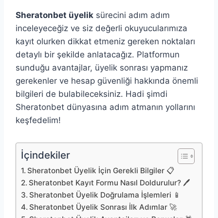
Sheratonbet üyelik
sürecini adım adım
inceleyeceğiz ve siz değerli okuyucularımıza
kayıt olurken dikkat etmeniz gereken noktaları
detaylı bir şekilde anlatacağız. Platformun
sunduğu avantajlar, üyelik sonrası yapmanız
gerekenler ve hesap güvenliği hakkında önemli
bilgileri de bulabileceksiniz. Hadi şimdi
Sheratonbet dünyasına adım atmanın yollarını
keşfedelim!
İçindekiler
Sheratonbet Üyelik İçin Gerekli Bilgiler 📋
Sheratonbet Kayıt Formu Nasıl Doldurulur? 🖊️
Sheratonbet Üyelik Doğrulama İşlemleri 📱
Sheratonbet Üyelik Sonrası İlk Adımlar 🚀